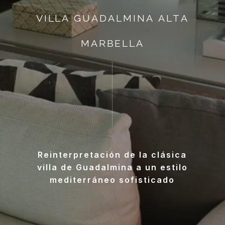
V
I
L
L
A
G
U
A
D
A
L
M
I
N
A
A
L
T
A
M
A
R
B
E
L
L
A
Reinterpretación
de
la
clásica
villa
de
Guadalmina
a
un
estilo
mediterráneo
sofisticado