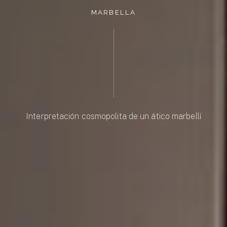
M
A
R
B
E
L
L
A
Interpretación
cosmopolita
de
un
ático
marbellí